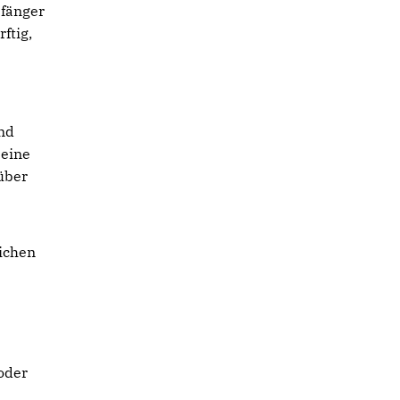
pfänger
ftig,
nd
seine
über
lichen
oder