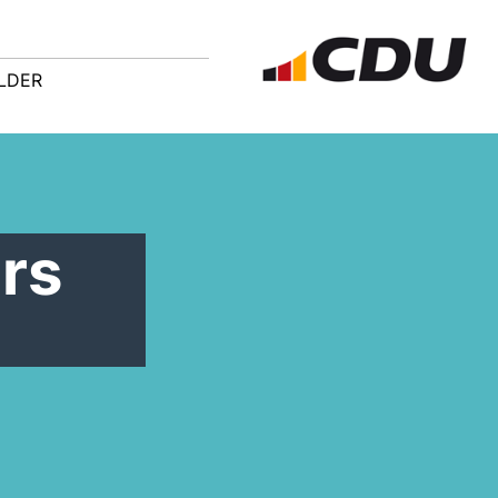
ILDER
rs