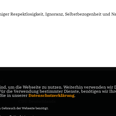
niger Respektlosigkeit, Ignoranz, Selbstbezogenheit und Na
nd
CDU Brandenburg
nd, um die Webseite zu nutzen. Weiterhin verwenden wir Di
r die Verwendung bestimmter Dienste, benötigen wir Ihre 
 Sie in unserer
Datenschutzerklärung
.
CDU Deutschlands
Gebrauch der Webseite benötigt.