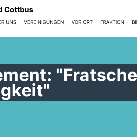
d Cottbus
ER UNS
VEREINIGUNGEN
VOR ORT
FRAKTION
B
ement: "Fratsche
gkeit"