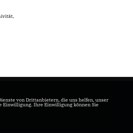
ivität,
enste von Drittanbietern, die uns helfen, unser
Einwilligung. Ihre Einwilligung können Sie