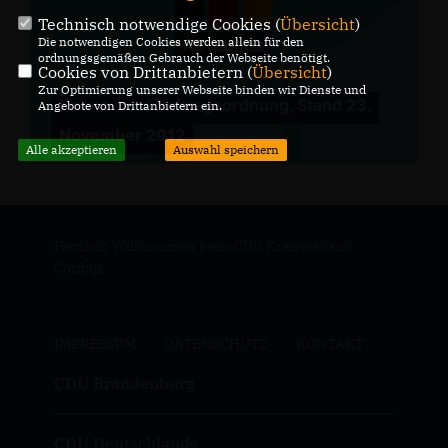
Technisch notwendige Cookies (
Übersicht
)
Die notwendigen Cookies werden allein für den
ordnungsgemäßen Gebrauch der Webseite benötigt.
Cookies von Drittanbietern (
Übersicht
)
Zur Optimierung unserer Webseite binden wir Dienste und
Finanz- und Beitragsordnung, Stand 23.
Angebote von Drittanbietern ein.
November 2012
Alle akzeptieren
Auswahl speichern
Herzlich Willkommen beim CDU Kreisverband
Cottbus
IMPRESSUM
DATENSCHUTZ
KONTAKT
CDU Brandenburg
CDU Deutschlands