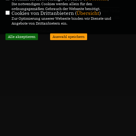
Die notwendigen Cookies werden allein für den
ordnungsgemäßen Gebrauch der Webseite benötigt.
@2026 CDU Kreisverband
Realisation: Sharkness Media
Cookies von Drittanbietern (
Übersicht
)
Cottbus
GmbH & Co. KG
Zur Optimierung unserer Webseite binden wir Dienste und
Angebote von Drittanbietern ein.
Kreisgeschäftsstelle
Alle Rechte vorbehalten.
Alle akzeptieren
Auswahl speichern