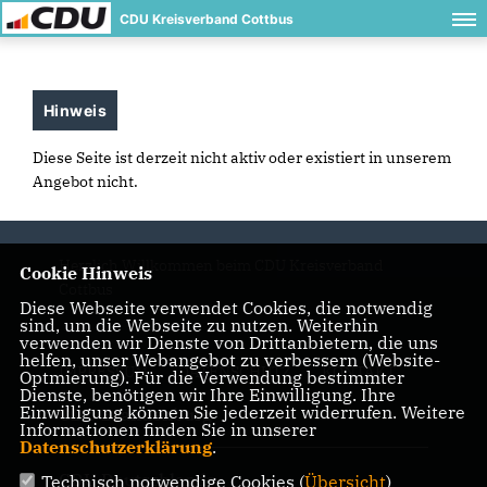
CDU Kreisverband Cottbus
Hinweis
Diese Seite ist derzeit nicht aktiv oder existiert in unserem
Angebot nicht.
Herzlich Willkommen beim CDU Kreisverband
Cookie Hinweis
Cottbus
Diese Webseite verwendet Cookies, die notwendig
sind, um die Webseite zu nutzen. Weiterhin
verwenden wir Dienste von Drittanbietern, die uns
helfen, unser Webangebot zu verbessern (Website-
IMPRESSUM
DATENSCHUTZ
KONTAKT
Optmierung). Für die Verwendung bestimmter
Dienste, benötigen wir Ihre Einwilligung. Ihre
Einwilligung können Sie jederzeit widerrufen. Weitere
CDU Brandenburg
Informationen finden Sie in unserer
Datenschutzerklärung
.
CDU Deutschlands
Technisch notwendige Cookies (
Übersicht
)