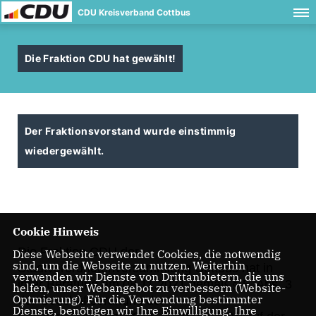
CDU Kreisverband Cottbus
Die Fraktion CDU hat gewählt!
Der Fraktionsvorstand wurde einstimmig
wiedergewählt.
Cookie Hinweis
Die Fraktion CDU der
Diese Webseite verwendet Cookies, die notwendig
sind, um die Webseite zu nutzen. Weiterhin
Stadtverordnetenversammlung Cottbus hat in
verwenden wir Dienste von Drittanbietern, die uns
ihrer Beratung am 08.11.2021 gemäß § 5, Abs. 3
helfen, unser Webangebot zu verbessern (Website-
Optmierung). Für die Verwendung bestimmter
der Geschäftsordnung der
Dienste, benötigen wir Ihre Einwilligung. Ihre