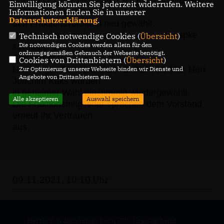
Fraktion CDU vom 09.09.2019 (nach Ablauf der
Einwilligung können Sie jederzeit widerrufen. Weitere
Hälfte der Legislatur)
Informationen finden Sie in unserer
Datenschutzerklärung
.
den Fraktionsvorstand neu gewählt.
Der Fraktionsvorsitzende, Herr Jörg Schnapke
Technisch notwendige Cookies (
Übersicht
)
sowie der 1.
Die notwendigen Cookies werden allein für den
ordnungsgemäßen Gebrauch der Webseite benötigt.
Stellvertreter,
Cookies von Drittanbietern (
Übersicht
)
Herr Hagen Strese und der 2. Stellvertreter, Herr
Zur Optimierung unserer Webseite binden wir Dienste und
Angebote von Drittanbietern ein.
Joachim Käks wurden
in geheimer Wahl einstimmig wiedergewählt.
Alle akzeptieren
Auswahl speichern
Die Fraktionsmitglieder sprachen dem Vorstand
erneut Ihr Vertrauen
aus.
09.11.2021, 10:10 Uhr
Herzlich Willkommen beim CDU Kreisverband