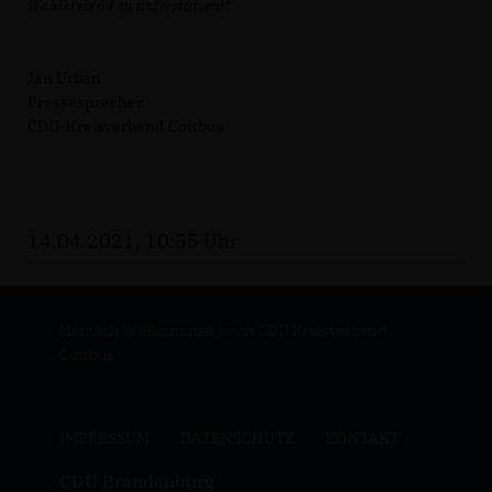
Wahlkreis 64 zu unterstützen!“
Jan Urban
Pressesprecher
CDU-Kreisverband Cottbus
14.04.2021, 10:55 Uhr
Herzlich Willkommen beim CDU Kreisverband
Cottbus
IMPRESSUM
DATENSCHUTZ
KONTAKT
CDU Brandenburg