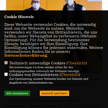
Cookie Hinweis
Diese Webseite verwendet Cookies, die notwendig
sind, um die Webseite zu nutzen. Weiterhin
verwenden wir Dienste von Drittanbietern, die uns
helfen, unser Webangebot zu verbessern (Website-
Optmierung). Für die Verwendung bestimmter
Dienste, benötigen wir Ihre Einwilligung. Ihre
Einwilligung können Sie jederzeit widerrufen. Weitere
Informationen finden Sie in unserer
Datenschutzerklärung
.
Technisch notwendige Cookies (
Übersicht
)
Die notwendigen Cookies werden allein für den
ordnungsgemäßen Gebrauch der Webseite benötigt.
Cookies von Drittanbietern (
Übersicht
)
JU-Landesvors. Brandenburg Julian Brüning gratuliert dem
Zur Optimierung unserer Webseite binden wir Dienste und
Angebote von Drittanbietern ein.
neuen Cottbuser Kreisvorsitzenden Carlo Wittich (v.l.)
Alle akzeptieren
Auswahl speichern
Jonas Pantzer und Tom Wendt sind zu seinen
Stellvertretern gewählt worden und Franz-Jacob Meinhold