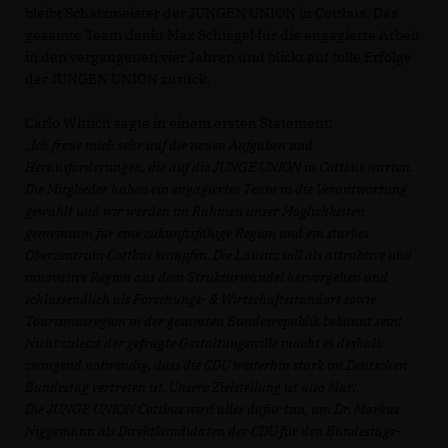
bleibt Schatzmeister der JUNGEN UNION in Cottbus. Das
gesamte Team dankt Max Schlegel für die engagierte Arbeit
in den vergangenen vier Jahren und blickt auf tolle Erfolge
der JUNGEN UNION zurück.
Carlo Wittich sagte in einem ersten Statement:
Ich freue mich sehr auf die neuen Aufgaben und
Herausforderungen, die auf die JUNGE UNION in Cottbus warten.
Die Mitglieder haben ein engagiertes Team in die Verantwortung
gewählt und wir werden im Rahmen unser Möglichkeiten
gemeinsam für eine zukunftsfähige Region und ein starkes
Oberzentrum Cottbus kämpfen. Die Lausitz soll als attraktive und
innovative Region aus dem Strukturwandel hervorgehen und
schlussendlich als Forschungs- & Wirtschaftsstandort sowie
Tourismusregion in der gesamten Bundesrepublik bekannt sein!
Nicht zuletzt der gefragte Gestaltungswille macht es deshalb
zwingend notwendig, dass die CDU weiterhin stark im Deutschen
Bundestag vertreten ist. Unsere Zielstellung ist also klar:
Die JUNGE UNION Cottbus wird alles dafür tun, um Dr. Markus
Niggemann als Direktkandidaten der CDU für den Bundestags-