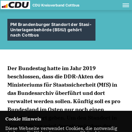
CDU Kreisverband Cottbus
PM Brandenburger Standort der Stasi-
Unterlagenbehörde (BStU) gehört
nach Cottbus
Der Bundestag hatte im Jahr 2019
beschlossen, dass die DDR-Akten des
Ministeriums für Staatssicherheit (MfS) in
das Bundesarchiv überführt und dort
verwaltet werden sollen. Künftig soll es pro
Bundesland im Osten nur noch einen
Archivstandort geben. Um den Standort in
Cookie Hinweis
Brandenburg wird derzeit zwischen der
Diese Webseite verwendet Cookies, die notwendig