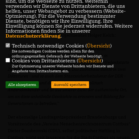
sind, um die Webseite zu nutzen. Weiterhin
Bundesregierung und dem Land
verwenden wir Dienste von Drittanbietern, die uns
Brandenburg „gerungen“.
helfen, unser Webangebot zu verbessern (Website-
Optmierung). Für die Verwendung bestimmter
Dienste, benötigen wir Ihre Einwilligung. Ihre
Einwilligung können Sie jederzeit widerrufen. Weitere
Die Cottbuser CDU stellt sich klar und deutlich hinter
Informationen finden Sie in unserer
unseren Cottbuser Oberbürgermeister Holger Kelch:
Datenschutzerklärung
.
Technisch notwendige Cookies (
Übersicht
)
"Die erforderlichen grundlegenden infrastrukturellen
Die notwendigen Cookies werden allein für den
Voraussetzungen und Rahmenbedingungen sehe ich in
ordnungsgemäßen Gebrauch der Webseite benötigt.
Cookies von Drittanbietern (
Übersicht
)
Cottbus/Chóśebuz unter anderem auf dem Areal der Gedenkstätte
Zur Optimierung unserer Webseite binden wir Dienste und
Zuchthaus Cottbus als gegeben an. Das Zuchthaus diente in zwei
Angebote von Drittanbietern ein.
Diktaturen - und so auch dem Staatssicherheitsdienst der DDR -
dem Wegsperren und der Herabwürdigung politisch
Alle akzeptieren
Auswahl speichern
Andersdenkender und ist aus unserer Sicht der authentische Ort,
um an diese unheilvolle Geschichte zu erinnern und Bildung für
Generationen zu betreiben."
Der ehemalige Landtagsvizepräsident Brandenburgs und
Vorsitzende des „Vereins Menschenrechtszentrum Cottbus“
Dieter Dombrowski (CDU), selbst politischer Häftling in
Cottbus, wirbt seit längerem für die Stadt Cottbus als neuen