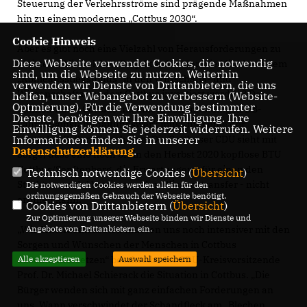
Steuerung der Verkehrsströme sind prägende Maßnahmen
hin zu einem modernen „Cottbus 2030“.
Cookie Hinweis
Aber es gibt noch eine Vielzahl von Herausforderungen zu
Diese Webseite verwendet Cookies, die notwendig
meistern. Mit welchen Projekten können die Mittel aus dem
sind, um die Webseite zu nutzen. Weiterhin
Kohleausstiegsfonds“ in den Wirtschafts- und
verwenden wir Dienste von Drittanbietern, die uns
Wissenschaftsstandort Cottbus investiert werden? Der
helfen, unser Webangebot zu verbessern (Website-
Optmierung). Für die Verwendung bestimmter
Bahnstandort Cottbus mit einem zukunftsfähigen DB-
Dienste, benötigen wir Ihre Einwilligung. Ihre
Fahrzeuginstandhaltungswerk muss hier eine der
Einwilligung können Sie jederzeit widerrufen. Weitere
Informationen finden Sie in unserer
zentralen Rollen einnehmen. Die Cottbuser CDU sieht mit
Datenschutzerklärung
.
Sorge, dass eine noch bis in den Herbst 2020 kopflose BTU
Cottbus/Senftenberg, die Erwartungen - für einen den
Technisch notwendige Cookies (
Übersicht
)
Strukturwandel bestimmenden Wissenstransfer - nicht
Die notwendigen Cookies werden allein für den
ordnungsgemäßen Gebrauch der Webseite benötigt.
erfüllen kann.
Cookies von Drittanbietern (
Übersicht
)
Zur Optimierung unserer Webseite binden wir Dienste und
Angebote von Drittanbietern ein.
Wir Christdemokraten müssen uns noch intensiver mit den
Sorgen und Wünschen der Menschen in Cottbus
Alle akzeptieren
Auswahl speichern
auseinandersetzen“ beschreibt der CDU-Kreisvorsitzende
Prof. Dr. Michael Schierack die Situation in Cottbus. „Die
Bürger wenden sich mit ganz einfachen Forderungen an
uns. Wann verschwindet der Schandfleck am „Blechen