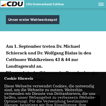
CDU Kreisverband Cottbus
Unser erster Wahlwerbespot
Am 1. September treten Dr. Michael
Schierack und Dr. Wolfgang Bialas in den
Cottbuser Wahlkreisen 43 & 44 zur
Landtagswahl an.
Für zwei starke Stimmen im Brandenburger
Cookie Hinweis
Landesparlament!
Diese Webseite verwendet Cookies, die notwendig
sind, um die Webseite zu nutzen. Weiterhin
verwenden wir Dienste von Drittanbietern, die uns
helfen, unser Webangebot zu verbessern (Website-
Optmierung). Für die Verwendung bestimmter
Dienste, benötigen wir Ihre Einwilligung. Ihre