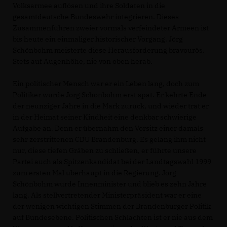
Volksarmee auflösen und ihre Soldaten in die
gesamtdeutsche Bundeswehr integrieren. Dieses
Zusammenführen zweier vormals verfeindeter Armeen ist
bis heute ein einmaliger historischer Vorgang. Jörg
Schönbohm meisterte diese Herausforderung bravourös.
Stets auf Augenhöhe, nie von oben herab.
Ein politischer Mensch war er ein Leben lang, doch zum
Politiker wurde Jörg Schönbohm erst spät. Er kehrte Ende
der neunziger Jahre in die Mark zurück, und wieder trat er
in der Heimat seiner Kindheit eine denkbar schwierige
Aufgabe an. Denn er übernahm den Vorsitz einer damals
sehr zerstrittenen CDU Brandenburg. Es gelang ihm nicht
nur, diese tiefen Gräben zu schließen, er führte unsere
Partei auch als Spitzenkandidat bei der Landtagswahl 1999
zum ersten Mal überhaupt in die Regierung. Jörg
Schönbohm wurde Innenminister und blieb es zehn Jahre
lang. Als stellvertretender Ministerpräsident war er eine
der wenigen wichtigen Stimmen der Brandenburger Politik
auf Bundesebene. Politischen Schlachten ist er nie aus dem