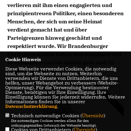
verlieren mit ihm einen engagierten und
prinzipientreuen Politiker, einen besonderen
Menschen, der sich um seine Heimat
verdient gemacht hat und über
Parteigrenzen hinweg geschätzt und
respektiert wurde. Wir Brandenburger
Christdemokraten haben ihm besonders viel
Cookie Hinweis
zu verdanken und bis zuletzt gern und oft
Diese Webseite verwendet Cookies, die notwendig
seinen Rat gesucht.
sind, um die Webseite zu nutzen. Weiterhin
verwenden wir Dienste von Drittanbietern, die uns
helfen, unser Webangebot zu verbessern (Website-
Optmierung). Für die Verwendung bestimmter
Dienste, benötigen wir Ihre Einwilligung. Ihre
Einwilligung können Sie jederzeit widerrufen. Weitere
Informationen finden Sie in unserer
Datenschutzerklärung
.
Technisch notwendige Cookies (
Übersicht
)
Die notwendigen Cookies werden allein für den
ordnungsgemäßen Gebrauch der Webseite benötigt.
Cookies von Drittanbietern (
Übersicht
)