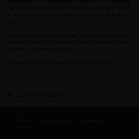
Weg gegangen. Als Konservativer, der Werte und Tugenden
mit Überzeugung lebte, galt für ihn stets: offenes Visier und
klare Kante, aber immer auch Respekt vor dem politischen
Gegner.
Unsere Gedanken sind bei seiner Frau, seiner Familie und
seinen Freunden. Wir wünschen ihnen in diesen schweren
Stunden Kraft und Gottes Segen.
Wir verneigen uns vor einem großen Brandenburger.
09.02.2019, 14:11 Uhr
Herzlich Willkommen beim CDU Kreisverband
Cottbus