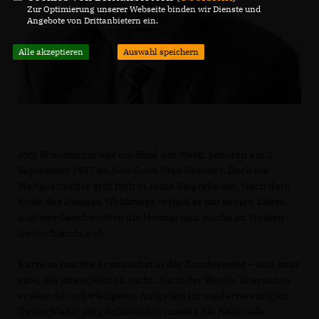
Zur Optimierung unserer Webseite binden wir Dienste und
Angebote von Drittanbietern ein.
Alle akzeptieren
Auswahl speichern
Jörg Schönbohm war ein Kind der Mark, geboren am 2.
September 1937 im Neu Golm (Bad Saarow). Doch die
Weltgeschichte griff früh in seine Biografie ein. Nach dem
Ende des Zweiten Weltkriegs verließ er mit seinen Eltern
und vier Geschwistern die Heimat und wuchs im Westen
Deutschlands auf.
Karriere machte er zunächst in der Bundeswehr – und zwar
eine, die ihresgleichen sucht. Nach der Wende übernahm
er eine der schwierigsten Aufgaben im wiedervereinigten
Deutschland: Jörg Schönbohm musste die Nationale